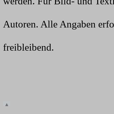
.
werden
Für Bild- und Texti
die jeweil
Autoren. Alle Angaben erf
Gewähr. Al
freibleibend.